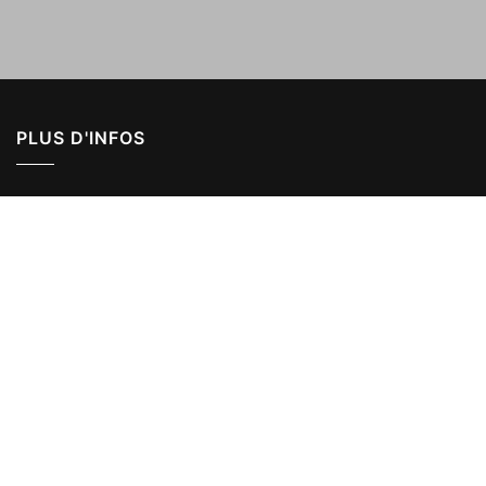
PLUS D'INFOS
L'entreprise Juignet
Nos qualifications
Mentions légales
Plan du site
POUR NOUS JOINDRE
Juignet-SAS
7 rue du Bignon - 44840 Les Sorinières